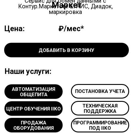
Наши услуги:
АВТОМАТИЗАЦИЯ
ПОСТАНОВКА УЧЕТА
ОБЩЕПИТА
ТЕХНИЧЕСКАЯ
ЦЕНТР ОБУЧЕНИЯ IIKO
ПОДДЕРЖКА
ПРОДАЖА
ПРОГРАММИРОВАНИЕ
ОБОРУДОВАНИЯ
ПОД IIKO
ПОЛУЧИТЬ КОНСУЛЬТАЦИЮ
*лицензия для одного ресторана
Мы имеем высший партнёрский
статус, продаем лицензии и
оказываем
услуги настройки iiko
под ключ