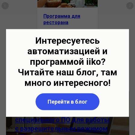
Программа для
ресторана
Интересуетесь
автоматизацией и
программой iiko?
Читайте наш блог, там
Вам может быть интересно:
много интересного!
iko ПИоТ с 28.12.2025
Перейти в блог
требуется установка
специального ПО для работы
с разрешительным режимом