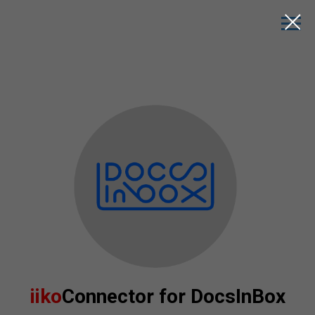
iiko
Connector for DocsInBox
Облачный сервис обмена документами
с поставщиками и госсистемами
Цена:
₽/мес*
ДОБАВИТЬ В КОРЗИНУ