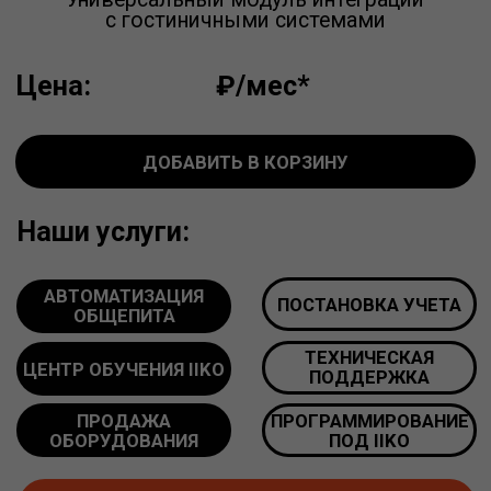
Наши услуги:
АВТОМАТИЗАЦИЯ
ПОСТАНОВКА УЧЕТА
ОБЩЕПИТА
ТЕХНИЧЕСКАЯ
ЦЕНТР ОБУЧЕНИЯ IIKO
ПОДДЕРЖКА
ПРОДАЖА
ПРОГРАММИРОВАНИЕ
ОБОРУДОВАНИЯ
ПОД IIKO
ПОЛУЧИТЬ КОНСУЛЬТАЦИЮ
*лицензия для использования с одним сервером iiko
в ресторане
Мы имеем высший партнёрский
статус, продаем лицензии и
оказываем
услуги настройки iiko
под ключ