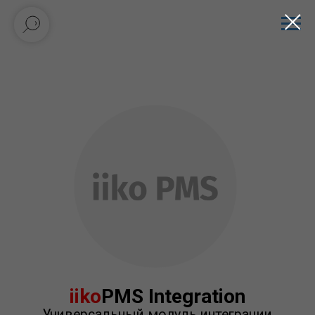
iiko
PMS Integration
Универсальный модуль интеграции
с гостиничными системами
Цена:
₽/мес*
ДОБАВИТЬ В КОРЗИНУ