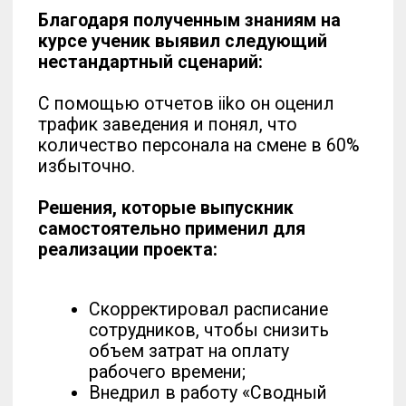
сотрудников, чтобы снизить
объем затрат на оплату
рабочего времени;
Внедрил в работу «Сводный
отчет по зарплате» на
постоянную основу.
Новый сценарий работы сотрудников:
Теперь в iiko фиксируются все выходы
и отсутствие сотрудников, благодаря
чему табель рабочего времени
заполняется автоматически. На его
основании выводится зарплатная
ведомость.
Итог:
Выпускник школы смог снизить
затраты на оплату рабочего времени
на 20%. Теперь в заведении
отслеживаются фактически
отработанные часы за счет
грамотного распределения рабочих
мест по оптимизированному в iiko
графику.