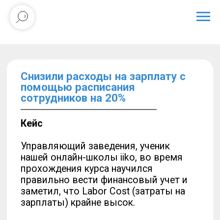
Снизили расходы на зарплату с
помощью расписания
сотрудников на 20%
Кейс
Управляющий заведения, ученик
нашей онлайн-школы iiko, во время
прохождения курса научился
правильно вести финансовый учет и
заметил, что Labor Cost (затраты на
зарплаты) крайне высок.
В компании работали по следующей
схеме:
В заведении была настроена система
iiko. В отношении затрат на зарплаты
ее функционал использовался для
расчета премий, но за контроль
работы реального времени