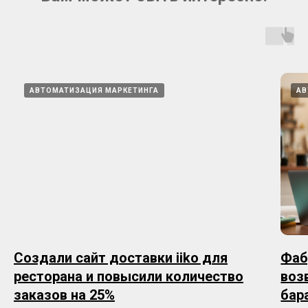
АВТОМАТИЗАЦИЯ МАРКЕТИНГА
АВ
Создали сайт доставки iiko для
Фаб
ресторана и повысили количество
воз
заказов на 25%
бар