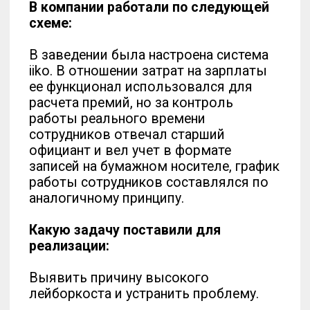
сотрудников отвечал старший
официант и вел учет в формате
записей на бумажном носителе, график
работы сотрудников составлялся по
аналогичному принципу.
Какую задачу поставили для
реализации:
Выявить причину высокого
лейборкоста и устранить проблему.
Благодаря полученным знаниям на
курсе ученик выявил следующий
нестандартный сценарий:
С помощью отчетов iiko он оценил
трафик заведения и понял, что
количество персонала на смене в 60%
избыточно.
Решения, которые выпускник
самостоятельно применил для
реализации проекта:
Скорректировал расписание