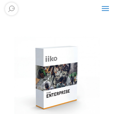
iiko
Cloud Корпоративный
(Enterprise)
Цена:
₽/мес*