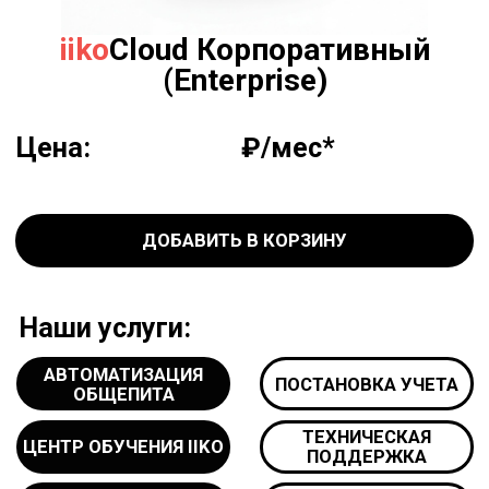
ДОБАВИТЬ В КОРЗИНУ
Наши услуги:
АВТОМАТИЗАЦИЯ
ПОСТАНОВКА УЧЕТА
ОБЩЕПИТА
ТЕХНИЧЕСКАЯ
ЦЕНТР ОБУЧЕНИЯ IIKO
ПОДДЕРЖКА
ПРОДАЖА
ПРОГРАММИРОВАНИЕ
ОБОРУДОВАНИЯ
ПОД IIKO
ПОЛУЧИТЬ ДЕМО ДОСТУП
*за 1 кассу (Под кассой подразумевается терминал
приема заказов в зале ресторана (рабочее место
фронт-офиса) или рабочее место оператора
доставки