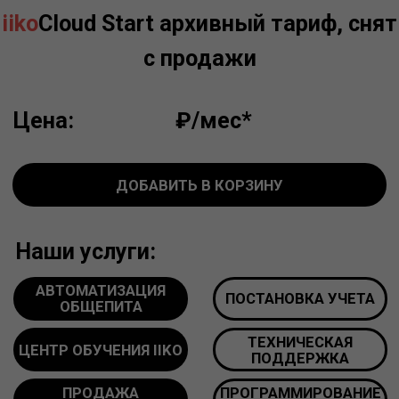
ДОБАВИТЬ В КОРЗИНУ
Наши услуги:
АВТОМАТИЗАЦИЯ
ПОСТАНОВКА УЧЕТА
ОБЩЕПИТА
ТЕХНИЧЕСКАЯ
ЦЕНТР ОБУЧЕНИЯ IIKO
ПОДДЕРЖКА
ПРОДАЖА
ПРОГРАММИРОВАНИЕ
ОБОРУДОВАНИЯ
ПОД IIKO
ПОЛУЧИТЬ ДЕМО ДОСТУП
*за 1 кассу (Под кассой подразумевается терминал
приема заказов в зале ресторана (рабочее место
фронт-офиса) или рабочее место оператора
доставки