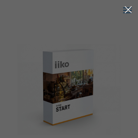
iiko
Cloud Start архивный тариф, снят
с продажи
Цена:
₽/мес*