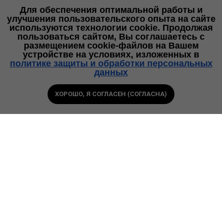
Для обеспечения оптимальной работы и
улучшения пользовательского опыта на сайте
используются технологии cookie. Продолжая
пользоваться сайтом, Вы соглашаетесь с
размещением cookie-файлов на Вашем
устройстве на условиях, изложенных в
политике защиты и обработки персональных
данных
ХОРОШО, Я СОГЛАСЕН (СОГЛАСНА)
Позвоните
Спросите
в офис
в чате