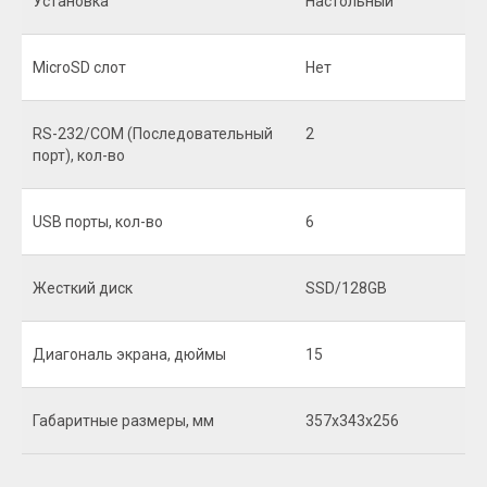
Установка
Настольный
МicroSD слот
Нет
RS-232/COM (Последовательный
2
порт), кол-во
USB порты, кол-во
6
Жесткий диск
SSD/128GB
Диагональ экрана, дюймы
15
Габаритные размеры, мм
357x343х256