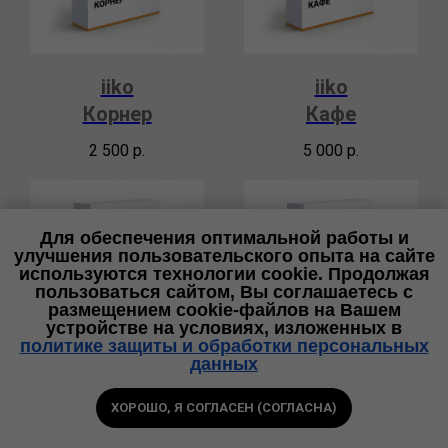
iiko
iiko
Корнер
Кафе
2 500
р.
5 000
р.
Для обеспечения оптимальной работы и
улучшения пользовательского опыта на сайте
используются технологии cookie. Продолжая
пользоваться сайтом, Вы соглашаетесь с
размещением cookie-файлов на Вашем
устройстве на условиях, изложенных в
политике защиты и обработки персональных
данных
iikoCloud
iikoCloud
ХОРОШО, Я СОГЛАСЕН (СОГЛАСНА)
Профессиональн
Корпоративный
Позвоните
Спросите
в офис
в чате
ый
(Enterprise)