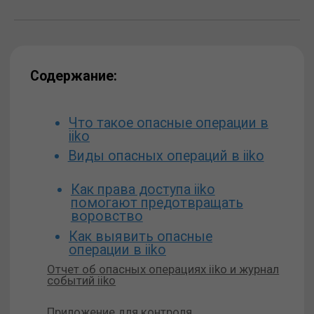
iiko
Виды опасных операций в iiko
Как права доступа iiko
помогают предотвращать
воровство
Как выявить опасные
операции в iiko
Отчет об опасных операциях iiko и журнал
событий iiko
Приложение для контроля
злоупотреблений в ресторане —
SmartControl
Видеонаблюдение для отслеживания
опасных операций в iiko