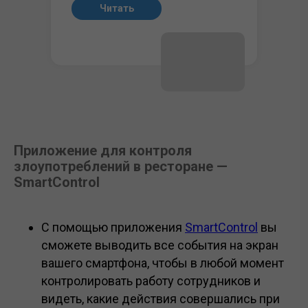
Читать
Приложение для контроля
злоупотреблений в ресторане —
SmartControl
С помощью приложения
SmartControl
вы
Мы имеем высший партнерский
сможете выводить все события на экран
статус, продаем лицензии и
оказываем
услуги настройки iiko
вашего смартфона, чтобы в любой момент
под ключ
контролировать работу сотрудников и
Приложения для iiko
видеть, какие действия совершались при