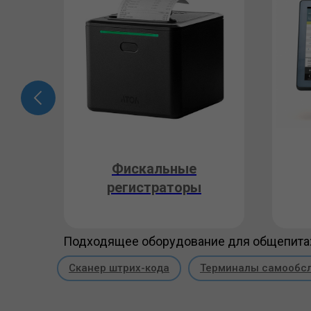
ли
Фискальные
регистраторы
Подходящее оборудование для общепита
Сканер штрих-кода
Терминалы самообс