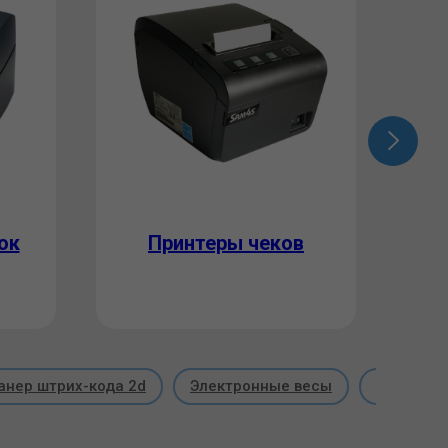
ок
Принтеры чеков
с
анер штрих-кода 2d
Электронные весы
Торговые