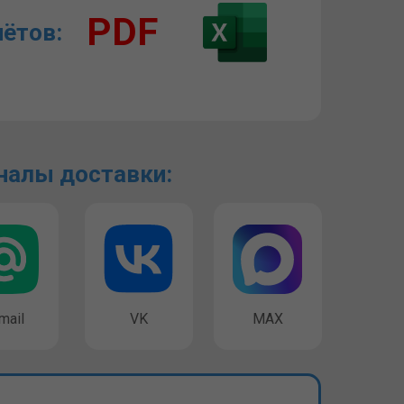
PDF
ётов:
налы доставки:
mail
VK
MAX