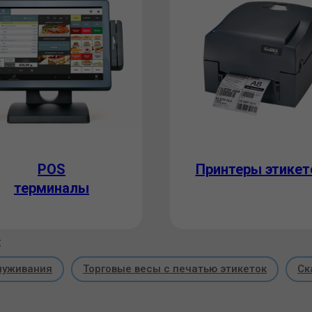
POS
Принтеры этикет
терминалы
:
луживания
Торговые весы с печатью этикеток
Ск